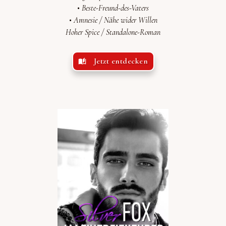
• Beste-Freund-des-Vaters
•
Amnesie /
Nähe wider Willen
Hoher Spice /
Standalone-Roman
Jetzt entdecken