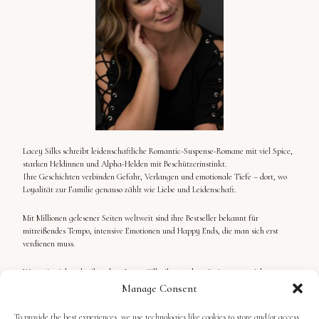
Lacey Silks schreibt leidenschaftliche Romantic-Suspense-Romane mit viel Spice,
starken Heldinnen und Alpha-Helden mit Beschützerinstinkt.
Ihre Geschichten verbinden Gefahr, Verlangen und emotionale Tiefe – dort, wo
Loyalität zur Familie genauso zählt wie Liebe und Leidenschaft.
Mit Millionen gelesener Seiten weltweit sind ihre Bestseller bekannt für
mitreißendes Tempo, intensive Emotionen und Happy Ends, die man sich erst
verdienen muss.
Wenn sie nicht schreibt, plant Lacey Silks ihre nächste Serie – angetrieben von
Kaffee, starken Frauenfiguren und ihrer Schwäche für moralisch graue Helden.
Manage Consent
Starte mit Silver Weihnachtsmann ➤
To provide the best experiences, we use technologies like cookies to store and/or access