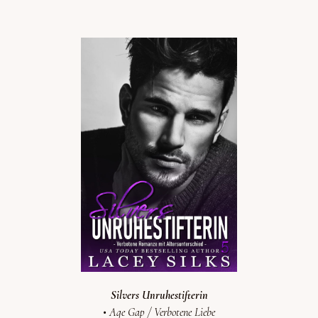
Silvers Unruhestifterin
• Age Gap / Verbotene Liebe