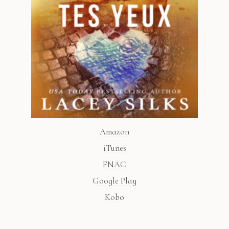
Amazon
iTunes
FNAC
Google Play
Kobo