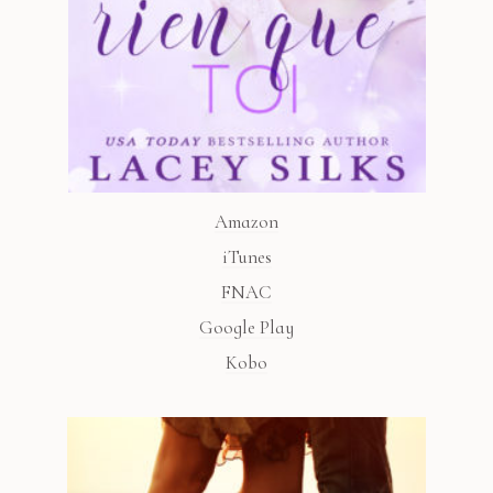
Amazon
iTunes
FNAC
Google Play
Kobo