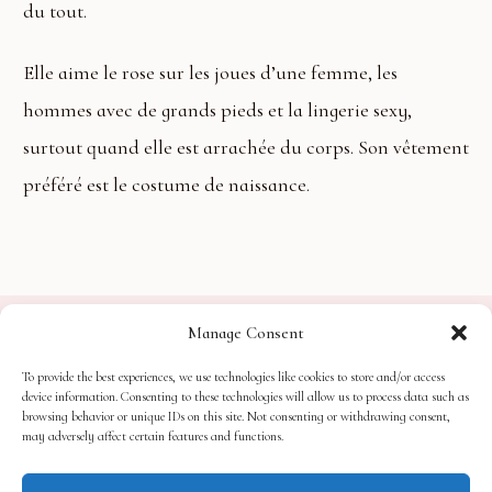
du tout.
Elle aime le rose sur les joues d’une femme, les
hommes avec de grands pieds et la lingerie sexy,
surtout quand elle est arrachée du corps. Son vêtement
préféré est le costume de naissance.
Manage Consent
To provide the best experiences, we use technologies like cookies to store and/or access
device information. Consenting to these technologies will allow us to process data such as
Lacey Silks
browsing behavior or unique IDs on this site. Not consenting or withdrawing consent,
©
2026
,
. All rights reserved.
may adversely affect certain features and functions.
PRIVACY POLICY
COOKIE POLICY
OPT-OUT PREFERENCES