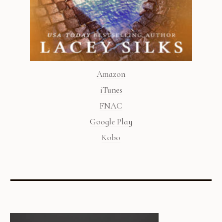
Amazon
iTunes
FNAC
Google Play
Kobo